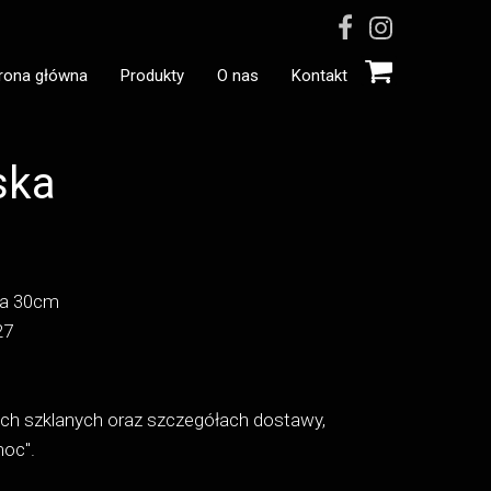
rona główna
Produkty
O nas
Kontakt
Lampy szklane
ska
ca 30cm
27
ach szklanych oraz szczegółach dostawy,
moc".